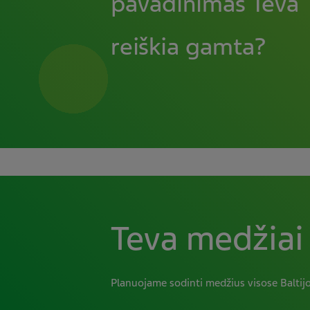
pavadinimas Teva
reiškia gamta?
Teva medžiai
Planuojame sodinti medžius visose Baltijo