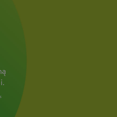
mą
i.
s