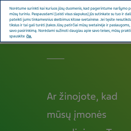
Teva pasaulyje
Norėtume surinkti kai kuriuos jūsų duomenis, kad pagerintume naršymo pati
mūsų turiniu. Paspausdami [Leisti visus slapukus] jūs sutinkate su tuo ir da
pateikti jums tinkamesnius skelbimus kitose svetainėse. Jei tęsite nesuti
tikslus ir tai gali turėti įtakos Jūsų patirčiai mūsų svetainėje ir paslaugoms
savo pasirinkimą. Norėdami sužinoti daugiau apie savo teises, mūsų prakt
Apie Teva
Naujienos ir žiniaskla
spauskite
čia.
LIETUVA
Ar žinojote, kad
mūsų įmonės