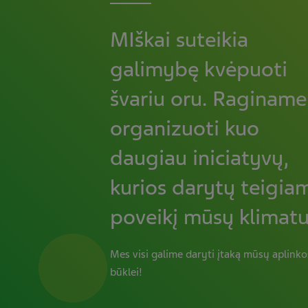
MIškai suteikia
galimybę kvėpuoti
švariu oru. Raginame
organizuoti kuo
daugiau iniciatyvų,
kurios darytų teigia
poveikį mūsų klimatu
Mes visi galime daryti įtaką mūsų aplinko
būklei!