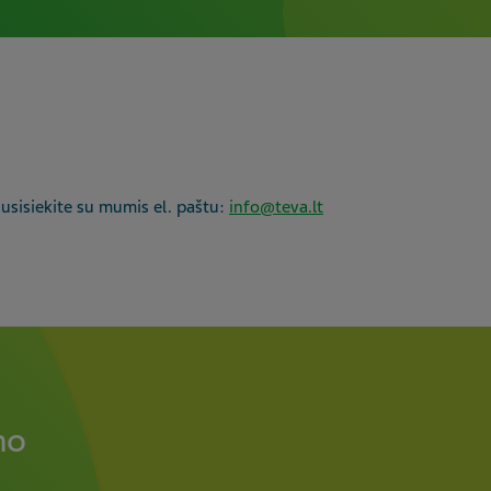
usisiekite su mumis el. paštu:
info@teva.lt
mo