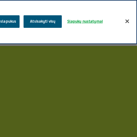
paieška
s slapukus
Atsisakyti visų
Slapukų nustatymai
Karjera
Sutikimas
Teva medžiai
Gydo ne tik vaistai