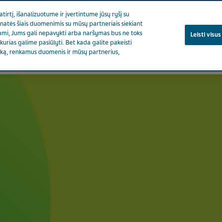
rtį, išanalizuotume ir įvertintume jūsų ryšį su
linatės šiais duomenimis su mūsų partneriais siekiant
kdami, Jums gali nepavykti arba naršymas bus ne toks
Leisti visu
, kurias galime pasiūlyti. Bet kada galite pakeisti
iką, renkamus duomenis ir mūsų partnerius,
ida
Produktai
Rūpinamės sveikata
Mūsų poveikis