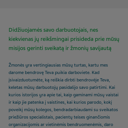
Didžiuojamės savo darbuotojais, nes
kiekvienas jų reikšmingai prisideda prie mūsų
misijos gerinti sveikatą ir žmonių savijautą
Žmonės yra vertingiausias mūsų turtas, kartu mes
darome bendrovę Teva puikia darboviete. Kad
įsivaizduotumėte, ką reiškia dirbti bendrovėje Teva,
keletas mūsų darbuotojų pasidalijo savo patirtimi. Kai
kurios istorijos yra apie tai, kaip gaminami mūsų vaistai
ir kaip jie patenka į vaistines, kai kurios parodo, kokį
poveikį mūsų kolegos, bendradarbiaudami su sveikatos
priežiūros specialistais, pacientų teises ginančiomis
organizacijomis ar vietinėmis bendruomenėmis, daro