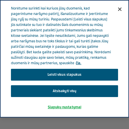
LIETUVA
Meniu
Norėtume surinkti kai kuriuos jūsų duomenis, kad
pagerintume naršymo patirtį, išanalizuotume ir įvertintume
jūsų ryšį su mūsų turiniu. Paspausdami [Leisti visus slapukus]
Lithuania
Jūsų karjera
Mūsų žmonės
jūs sutinkate su tuo ir dalinatės šiais duomenimis su mūsų
partneriais siekiant pateikti jums tinkamesnius skelbimus
kitose svetainėse. Jei tęsite nesutikdami, Jums gali nepavykti
Mūsų žmonės
arba naršymas bus ne toks tikslus ir tai gali turėti įtakos Jūsų
patirčiai mūsų svetainėje ir paslaugoms, kurias galime
pasiūlyti. Bet kada galite pakeisti savo pasirinkimą. Norėdami
sužinoti daugiau apie savo teises, mūsų praktiką, renkamus
duomenis ir mūsų partnerius, spauskite
čia.
Leisti visus slapukus
Atsisakyti visų
Slapukų nustatymai