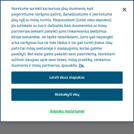
LIETUVA
Meniu
Norėtume surinkti kai kuriuos jūsų duomenis, kad
pagerintume naršymo patirtį, išanalizuotume ir įvertintume
jūsų ryšį su mūsų turiniu. Paspausdami [Leisti visus slapukus]
Lithuania
Naujienos ir žiniasklaida
Žiniasklaidos užklausos
jūs sutinkate su tuo ir dalinatės šiais duomenimis su mūsų
partneriais siekiant pateikti jums tinkamesnius skelbimus
kitose svetainėse. Jei tęsite nesutikdami, Jums gali nepavykti
Žiniasklaidos užklausos
arba naršymas bus ne toks tikslus ir tai gali turėti įtakos Jūsų
patirčiai mūsų svetainėje ir paslaugoms, kurias galime
pasiūlyti. Bet kada galite pakeisti savo pasirinkimą. Norėdami
sužinoti daugiau apie savo teises, mūsų praktiką, renkamus
duomenis ir mūsų partnerius, spauskite
čia.
Leisti visus slapukus
Atsisakyti visų
Slapukų nustatymai