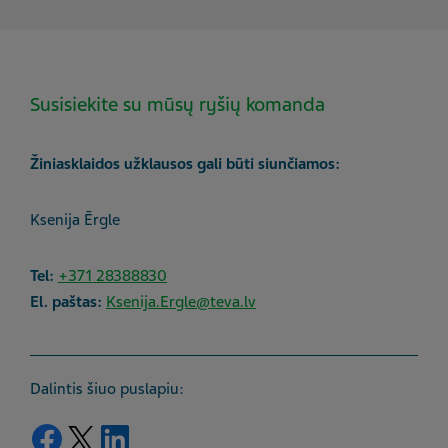
Susisiekite su mūsų ryšių komanda
Žiniasklaidos užklausos gali būti siunčiamos:
Ksenija Ērgle
Tel:
+371 28388830
El. paštas:
Ksenija.Ergle@teva.lv
Dalintis šiuo puslapiu:
Dalytis „Facebook“
Dalytis „Twitter“
Dalytis „LinkedIn“