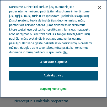
LIETUVA
Meniu
Norėtume surinkti kai kuriuos jūsų duomenis, kad
pagerintume naršymo patirtį, išanalizuotume ir įvertintume
jūsų ryšį su mūsų turiniu. Paspausdami [Leisti visus slapukus]
Lithuania
Produktai
Preparatų katalogas
Terbinafin-
jūs sutinkate su tuo ir dalinatės šiais duomenimis su mūsų
partneriais siekiant pateikti jums tinkamesnius skelbimus
ratiopharm 10 mg/g kremas
kitose svetainėse. Jei tęsite nesutikdami, Jums gali nepavykti
arba naršymas bus ne toks tikslus ir tai gali turėti įtakos Jūsų
patirčiai mūsų svetainėje ir paslaugoms, kurias galime
Terbinafin-ratiopharm 10
pasiūlyti. Bet kada galite pakeisti savo pasirinkimą. Norėdami
sužinoti daugiau apie savo teises, mūsų praktiką, renkamus
mg/g kremas
duomenis ir mūsų partnerius, spauskite
čia.
Leisti visus slapukus
ODOS PRIEŽIŪRAI
Atsisakyti visų
Slapukų nustatymai
Preparato apibūdinimas
Nereceptinis vaistinis preparatas