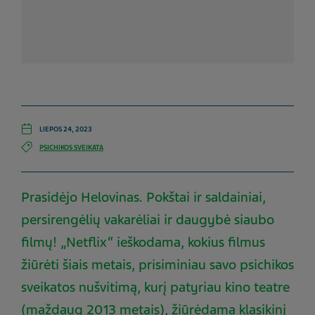
LIEPOS 24, 2023
PSICHIKOS SVEIKATA
Prasidėjo Helovinas. Pokštai ir saldainiai,
persirengėlių vakarėliai ir daugybė siaubo
filmų! „Netflix“ ieškodama, kokius filmus
žiūrėti šiais metais, prisiminiau savo psichikos
sveikatos nušvitimą, kurį patyriau kino teatre
(maždaug 2013 metais), žiūrėdama klasikinį