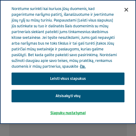
RŪPINAMĖS SVEIKATA
Meniu
Norėtume surinkti kai kuriuos jūsų duomenis, kad
pagerintume naršymo patirtį, išanalizuotume ir įvertintume
jūsų ryšį su mūsų turiniu. Paspausdami [Leisti visus slapukus]
Lithuania
Rūpinamės sveikata
Visos istorijos
Kaip
jūs sutinkate su tuo ir dalinatės šiais duomenimis su mūsų
partneriais siekiant pateikti jums tinkamesnius skelbimus
siaubo filmas padėjo man suvaldyti nerimą
kitose svetainėse. Jei tęsite nesutikdami, Jums gali nepavykti
arba naršymas bus ne toks tikslus ir tai gali turėti įtakos Jūsų
patirčiai mūsų svetainėje ir paslaugoms, kurias galime
Kaip siaubo filmas padėjo
pasiūlyti. Bet kada galite pakeisti savo pasirinkimą. Norėdami
sužinoti daugiau apie savo teises, mūsų praktiką, renkamus
man suvaldyti nerimą
duomenis ir mūsų partnerius, spauskite
čia.
Leisti visus slapukus
Atsisakyti visų
Slapukų nustatymai