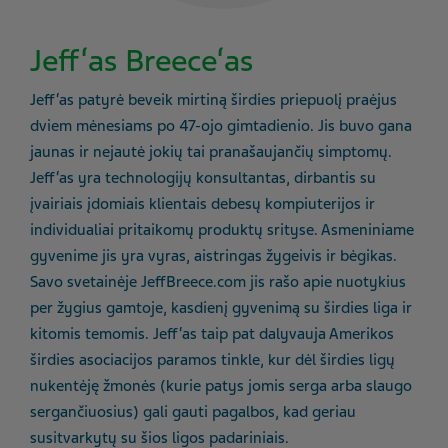
Jeff‘as Breece‘as
Jeff‘as patyrė beveik mirtiną širdies priepuolį praėjus
dviem mėnesiams po 47-ojo gimtadienio. Jis buvo gana
jaunas ir nejautė jokių tai pranašaujančių simptomų.
Jeff‘as yra technologijų konsultantas, dirbantis su
įvairiais įdomiais klientais debesų kompiuterijos ir
individualiai pritaikomų produktų srityse. Asmeniniame
gyvenime jis yra vyras, aistringas žygeivis ir bėgikas.
Savo svetainėje JeffBreece.com jis rašo apie nuotykius
per žygius gamtoje, kasdienį gyvenimą su širdies liga ir
kitomis temomis. Jeff‘as taip pat dalyvauja Amerikos
širdies asociacijos paramos tinkle, kur dėl širdies ligų
nukentėję žmonės (kurie patys jomis serga arba slaugo
sergančiuosius) gali gauti pagalbos, kad geriau
susitvarkytų su šios ligos padariniais.