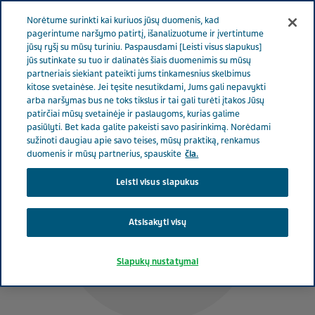
RŪPINAMĖS SVEIKATA
Meniu
Norėtume surinkti kai kuriuos jūsų duomenis, kad
pagerintume naršymo patirtį, išanalizuotume ir įvertintume
jūsų ryšį su mūsų turiniu. Paspausdami [Leisti visus slapukus]
Lithuania
Rūpinamės sveikata
Bendraautoriais pacientais
jūs sutinkate su tuo ir dalinatės šiais duomenimis su mūsų
partneriais siekiant pateikti jums tinkamesnius skelbimus
Jeff‘as Breece‘as
kitose svetainėse. Jei tęsite nesutikdami, Jums gali nepavykti
arba naršymas bus ne toks tikslus ir tai gali turėti įtakos Jūsų
patirčiai mūsų svetainėje ir paslaugoms, kurias galime
pasiūlyti. Bet kada galite pakeisti savo pasirinkimą. Norėdami
sužinoti daugiau apie savo teises, mūsų praktiką, renkamus
duomenis ir mūsų partnerius, spauskite
čia.
Leisti visus slapukus
Atsisakyti visų
Slapukų nustatymai