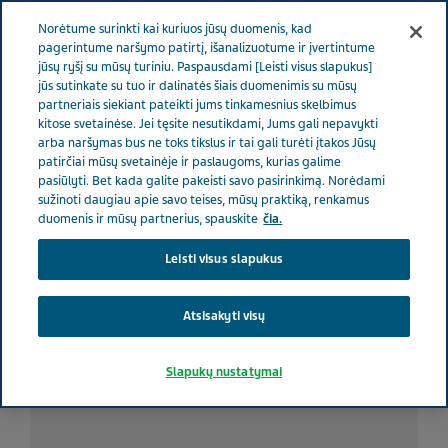
RŪPINAMĖS SVEIKATA
Meniu
Norėtume surinkti kai kuriuos jūsų duomenis, kad
pagerintume naršymo patirtį, išanalizuotume ir įvertintume
jūsų ryšį su mūsų turiniu. Paspausdami [Leisti visus slapukus]
Lithuania
Rūpinamės sveikata
Visos istorijos
Kai jauną
jūs sutinkate su tuo ir dalinatės šiais duomenimis su mūsų
partneriais siekiant pateikti jums tinkamesnius skelbimus
slaugytoją apima pyktis ir netikrumas
kitose svetainėse. Jei tęsite nesutikdami, Jums gali nepavykti
arba naršymas bus ne toks tikslus ir tai gali turėti įtakos Jūsų
patirčiai mūsų svetainėje ir paslaugoms, kurias galime
Kai jauną slaugytoją apima
pasiūlyti. Bet kada galite pakeisti savo pasirinkimą. Norėdami
sužinoti daugiau apie savo teises, mūsų praktiką, renkamus
pyktis ir netikrumas
duomenis ir mūsų partnerius, spauskite
čia.
Leisti visus slapukus
Atsisakyti visų
Slapukų nustatymai