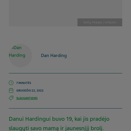
Getty Images / urbazon
Dan Harding
7 MINUTĖS
GRUODŽIO 22, 2022
SLAUGANTIEMS
Danui Hardingui buvo 19, kai jis pradėjo
slaugyti savo mamą ir jaunesnįjį brolį.