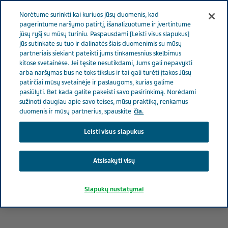
RŪPINAMĖS SVEIKATA
Meniu
Norėtume surinkti kai kuriuos jūsų duomenis, kad
pagerintume naršymo patirtį, išanalizuotume ir įvertintume
jūsų ryšį su mūsų turiniu. Paspausdami [Leisti visus slapukus]
Lithuania
Rūpinamės sveikata
Visos istorijos
jūs sutinkate su tuo ir dalinatės šiais duomenimis su mūsų
partneriais siekiant pateikti jums tinkamesnius skelbimus
kitose svetainėse. Jei tęsite nesutikdami, Jums gali nepavykti
arba naršymas bus ne toks tikslus ir tai gali turėti įtakos Jūsų
1 Pacientų pasakojimų
patirčiai mūsų svetainėje ir paslaugoms, kurias galime
pasiūlyti. Bet kada galite pakeisti savo pasirinkimą. Norėdami
Rūpinamės sveikata
sužinoti daugiau apie savo teises, mūsų praktiką, renkamus
duomenis ir mūsų partnerius, spauskite
čia.
Leisti visus slapukus
Peržiūrėti sveikatos temas
Išsėtinė sklerozė
Migrena
Naudinga in
Atsisakyti visų
Slapukų nustatymai