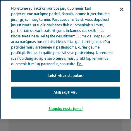
RŪPINAMĖS SVEIKATA
Meniu
Norėtume surinkti kai kuriuos jūsų duomenis, kad
pagerintume naršymo patirtį, išanalizuotume ir įvertintume
jūsų ryšį su mūsų turiniu. Paspausdami [Leisti visus slapukus]
Lithuania
Rūpinamės sveikata
Visos istorijos
5 netikėti
jūs sutinkate su tuo ir dalinatės šiais duomenimis su mūsų
partneriais siekiant pateikti jums tinkamesnius skelbimus
dalykai, sustiprinantys mano migrenos priepuolius
kitose svetainėse. Jei tęsite nesutikdami, Jums gali nepavykti
arba naršymas bus ne toks tikslus ir tai gali turėti įtakos Jūsų
patirčiai mūsų svetainėje ir paslaugoms, kurias galime
5 netikėti dalykai,
pasiūlyti. Bet kada galite pakeisti savo pasirinkimą. Norėdami
sužinoti daugiau apie savo teises, mūsų praktiką, renkamus
sustiprinantys mano
duomenis ir mūsų partnerius, spauskite
čia.
Leisti visus slapukus
migrenos priepuolius
Atsisakyti visų
Slapukų nustatymai