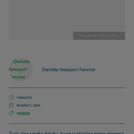
Getty Images / DmitriyTitov
Danielle Newport Fancher
7 MINUTĖS
RUGSĖJO 1, 2020
MIGRENA
Turiu ilgą sąrašą dalykų, kurie sustiprina mano migreną.