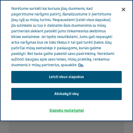
RŪPINAMĖS SVEIKATA
Meniu
Norėtume surinkti kai kuriuos jūsų duomenis, kad
pagerintume naršymo patirtį, išanalizuotume ir įvertintume
jūsų ryšį su mūsų turiniu. Paspausdami [Leisti visus slapukus]
Lithuania
Rūpinamės sveikata
Visos istorijos
Trumpas
jūs sutinkate su tuo ir dalinatės šiais duomenimis su mūsų
partneriais siekiant pateikti jums tinkamesnius skelbimus
kelionių vadovas sergantiems širdies nepakankamumu
kitose svetainėse. Jei tęsite nesutikdami, Jums gali nepavykti
arba naršymas bus ne toks tikslus ir tai gali turėti įtakos Jūsų
patirčiai mūsų svetainėje ir paslaugoms, kurias galime
Trumpas kelionių vadovas
pasiūlyti. Bet kada galite pakeisti savo pasirinkimą. Norėdami
sužinoti daugiau apie savo teises, mūsų praktiką, renkamus
sergantiems širdies
duomenis ir mūsų partnerius, spauskite
čia.
Leisti visus slapukus
nepakankamumu
Atsisakyti visų
Slapukų nustatymai