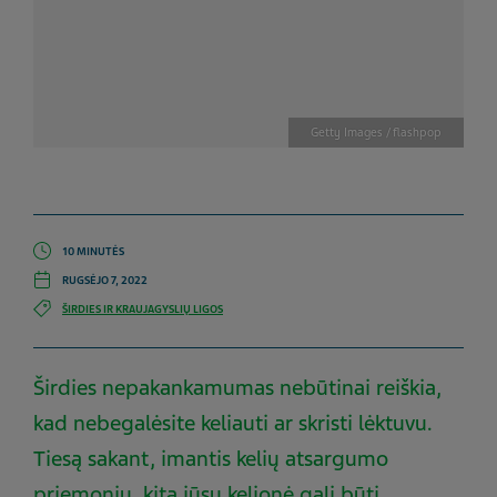
Getty Images / flashpop
10 MINUTĖS
RUGSĖJO 7, 2022
ŠIRDIES IR KRAUJAGYSLIŲ LIGOS
Širdies nepakankamumas nebūtinai reiškia,
kad nebegalėsite keliauti ar skristi lėktuvu.
Tiesą sakant, imantis kelių atsargumo
priemonių, kita jūsų kelionė gali būti