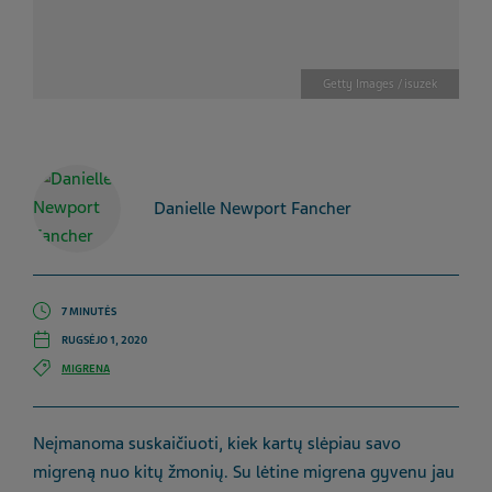
Getty Images / isuzek
Danielle Newport Fancher
7 MINUTĖS
RUGSĖJO 1, 2020
MIGRENA
Neįmanoma suskaičiuoti, kiek kartų slėpiau savo
migreną nuo kitų žmonių. Su lėtine migrena gyvenu jau