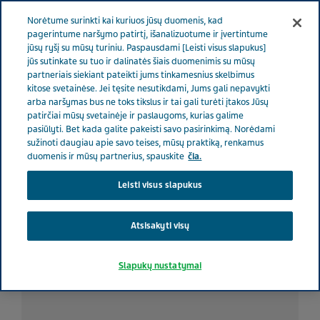
RŪPINAMĖS SVEIKATA
Meniu
Norėtume surinkti kai kuriuos jūsų duomenis, kad
pagerintume naršymo patirtį, išanalizuotume ir įvertintume
jūsų ryšį su mūsų turiniu. Paspausdami [Leisti visus slapukus]
Lithuania
Rūpinamės sveikata
Visos istorijos
Trys
jūs sutinkate su tuo ir dalinatės šiais duomenimis su mūsų
partneriais siekiant pateikti jums tinkamesnius skelbimus
kartai, kai slėpiau savo migreną nuo kitų žmonių
kitose svetainėse. Jei tęsite nesutikdami, Jums gali nepavykti
arba naršymas bus ne toks tikslus ir tai gali turėti įtakos Jūsų
patirčiai mūsų svetainėje ir paslaugoms, kurias galime
Trys kartai, kai slėpiau savo
pasiūlyti. Bet kada galite pakeisti savo pasirinkimą. Norėdami
sužinoti daugiau apie savo teises, mūsų praktiką, renkamus
migreną nuo kitų žmonių
duomenis ir mūsų partnerius, spauskite
čia.
Leisti visus slapukus
Atsisakyti visų
Slapukų nustatymai