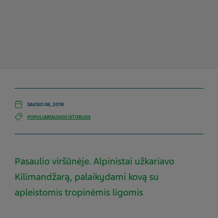
SAUSIO 08, 2018
POPULIARIAUSIOS ISTORIJOS
Pasaulio viršūnėje. Alpinistai užkariavo
Kilimandžarą, palaikydami kovą su
apleistomis tropinėmis ligomis