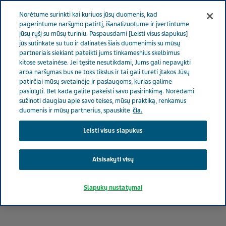
LIETUVA
Meniu
Norėtume surinkti kai kuriuos jūsų duomenis, kad
pagerintume naršymo patirtį, išanalizuotume ir įvertintume
jūsų ryšį su mūsų turiniu. Paspausdami [Leisti visus slapukus]
Lithuania
Naujienos ir žiniasklaida
Straipsniai
Kopimas
jūs sutinkate su tuo ir dalinatės šiais duomenimis su mūsų
partneriais siekiant pateikti jums tinkamesnius skelbimus
į aukštumas siekiant padėti tiems, kuriems reikia pagalbos
kitose svetainėse. Jei tęsite nesutikdami, Jums gali nepavykti
arba naršymas bus ne toks tikslus ir tai gali turėti įtakos Jūsų
patirčiai mūsų svetainėje ir paslaugoms, kurias galime
Kopimas į aukštumas
pasiūlyti. Bet kada galite pakeisti savo pasirinkimą. Norėdami
sužinoti daugiau apie savo teises, mūsų praktiką, renkamus
siekiant padėti tiems,
duomenis ir mūsų partnerius, spauskite
čia.
kuriems reikia pagalbos
Leisti visus slapukus
Atsisakyti visų
Slapukų nustatymai